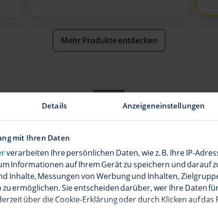
Mehr Produkte entdecken
Details
Anzeigeneinstellungen
Alles von T bis V
ng mit Ihren Daten
uer TV Basispaket für hochauflösendes Home-Entertainmen
er
verarbeiten Ihre persönlichen Daten, wie z. B. Ihre IP-Adres
um Informationen auf Ihrem Gerät zu speichern und darauf z
nd Inhalte, Messungen von Werbung und Inhalten, Zielgrup
TV Basispaket
zu ermöglichen. Sie entscheiden darüber, wer Ihre Daten für
derzeit über die Cookie-Erklärung oder durch Klicken auf das