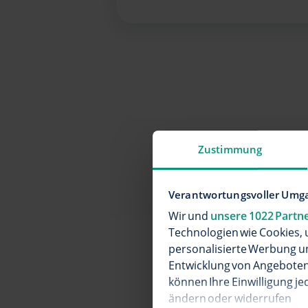
Zustimmung
Verantwortungsvoller Umga
E
Wir und
unsere 1022 Partn
Technologien wie Cookies, 
personalisierte Werbung u
Entwicklung von Angeboten 
können Ihre Einwilligung je
ändern oder widerrufen