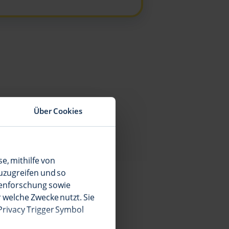
Über Cookies
t.
se, mithilfe von
uzugreifen und so
penforschung sowie
 welche Zwecke nutzt. Sie
 Privacy Trigger Symbol