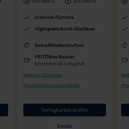
s
600 Mbit/s
600 Mbit/s
Internet-Flatrate
Highspeed durch Glasfaser
keine Mindestlaufzeit
FRITZ!Box-Router
kostenfrei als Leihgerät
Mehr zu Glasfaser
Meh
Produktinformationsblatt
Pro
Verfügbarkeit prüfen
Details