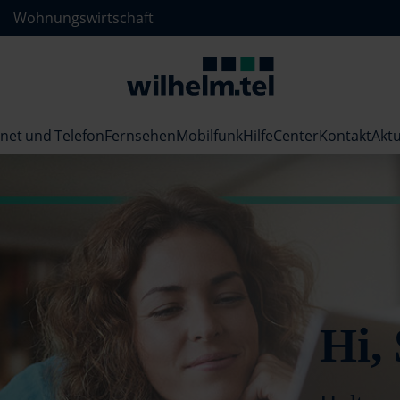
Wohnungswirtschaft
rnet und Telefon
Fernsehen
Mobilfunk
HilfeCenter
Kontakt
Aktu
Hi,