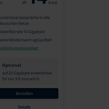
en
kostenlose Gespräche in alle
deutschen Netze
Datenflatrate 10 Gigabyte
keine Mindestvertragslaufzeit
uktinformationsblatt
Optional
auf 20 Gigabyte erweiterbar
für nur 8 € monatlich
Bestellen
Details