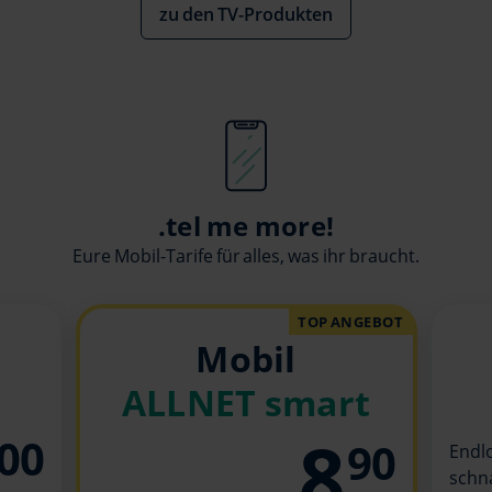
zu den TV-Produkten
.tel me more!
Eure Mobil-Tarife für alles, was ihr braucht.
TOP ANGEBOT
Mobil
ALLNET smart
8
00
90
Endl
schn