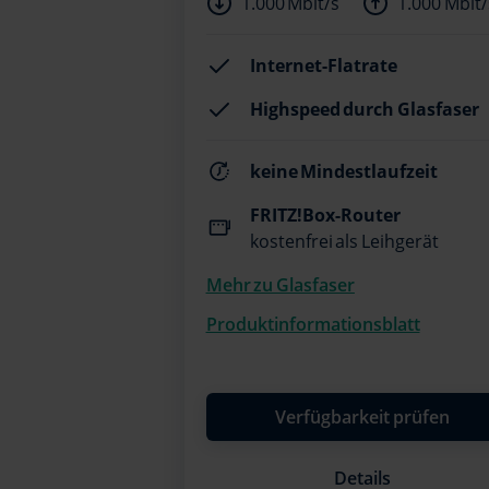
1.000 Mbit/s
1.000 Mbit/
Internet-Flatrate
Highspeed durch Glasfaser
keine Mindestlaufzeit
FRITZ!Box-Router
kostenfrei als Leihgerät
Mehr zu Glasfaser
Produktinformationsblatt
Verfügbarkeit prüfen
Details