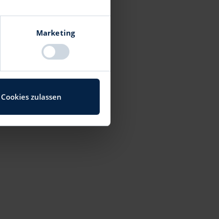
enau sein können
Marketing
fizieren
ie Ihre Präferenzen im
iale Medien anbieten zu
Cookies zulassen
tionen zu Ihrer
sen weiter. Unsere Partner
 bereitgestellt haben oder