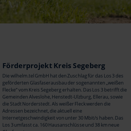
Förderprojekt Kreis Segeberg
Die wilhelm.tel GmbH hat den Zuschlag für das Los 3 des
geförderten Glasfaserausbau der sogenannten „weißen
Flecke“ vom Kreis Segeberg erhalten. Das Los 3 betrifft die
Gemeinden Alveslohe, Henstedt-Ulzburg, Ellerau, sowie
die Stadt Norderstedt. Als weißer Fleck werden die
Adressen bezeichnet, die aktuell eine
Internetgeschwindigkeit von unter 30 Mbit/s haben. Das
Los 3 umfasst ca. 160 Hausanschlüsse und 38 km neue