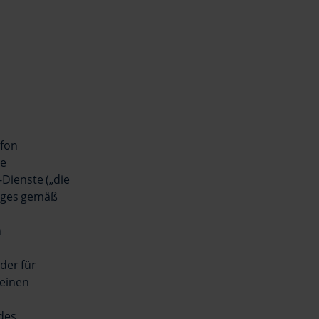
efon
de
Dienste („die
rages gemäß
n
der für
meinen
des