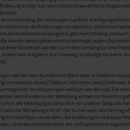
 Änderung erfolgt nur, wenn dadurch wesentliche Regelunge
ltnisses
Art und Umfang der Leistungen, Laufzeit, Kündigungsfristen)
m.tel wird nur die Änderungen ausgleichen, ohne einen weite
helm.tel wird Kostensenkungen in gleichem Umfang und nach 
die Kunden weitergeben wie Kostensteigerungen (Äquivalen
bei einer Kostenart werden nur in dem Umfang für eine Pre
in dem kein Ausgleich durch etwaig rückläufige Kosten in a
lgt.
ungen werden dem Kunden schriftlich oder in Textform mitgete
olgt mindestens einen (1) Monat, höchstens zwei (2) Monate, 
vertraglichen Vereinbarungen wirksam werden soll. Die einz
rden dem Kunden in der Mitteilung einzeln zur Kenntnis ge
 nicht in der Mitteilung ausdrücklich ein anderer Zeitpunkt be
t nach der Mitteilung in Kraft. Der Kunde kann den Vertrag 
gsfrist kündigen, es sei denn, die Änderungen sind ausschli
nden, sind rein administrativer Art und haben keine negative