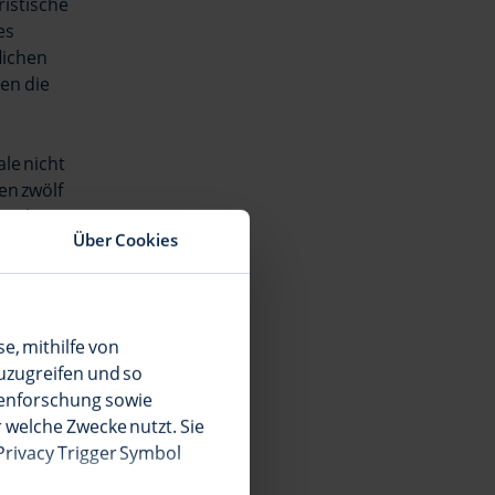
ristische
es
lichen
ten die
le nicht
en zwölf
itnehmer.
Über Cookies
nden Merkmale
rlöse in den
ig
se, mithilfe von
uzugreifen und so
penforschung sowie
 welche Zwecke nutzt. Sie
 Privacy Trigger Symbol
B