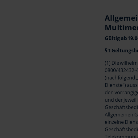
Allgemei
Multime
Gültig ab 19.
§ 1 Geltungsb
(1) Die wilhel
0800/432432-4,
(nachfolgend „
Dienste“) auss
den vorrangig
und der jewei
Geschäftsbedi
Allgemeinen G
einzelne Dien
Geschäftsbedi
Telekommunika