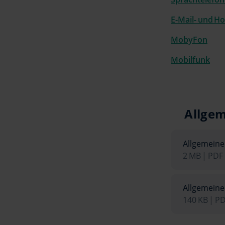
E-Mail- und Ho
MobyFon
Mobilfunk
Allge
Allgemein
2 MB | PDF
Allgemeine
140 KB | P