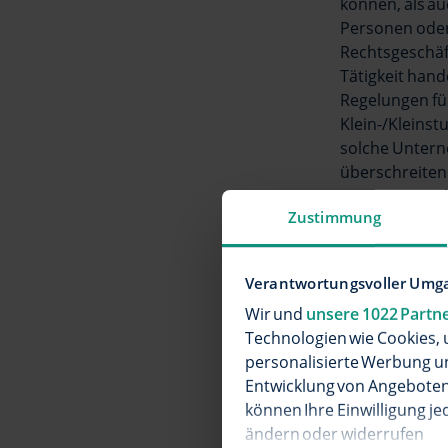
können, als auc
Personen oder 
Rechtsgeschäf
Tätigkeit hand
Regelungen fü
Klein-/Kleins
solche Untern
überschreiten
Monaten vor d
Zustimmung
Kleine Untern
nicht übersch
zwölf Monaten
Verantwortungsvoller Umga
Arbeitnehmer.
Wir und
unsere 1022 Partn
Gewinnerzielun
Technologien wie Cookies, 
personalisierte Werbung u
Entwicklung von Angeboten 
§ 2 Änderung
können Ihre Einwilligung je
ändern oder widerrufen
(1) wilhelm.t