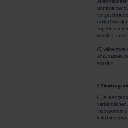
Auswirkungen 
unmittelbar d
vorgeschriebe
erklärt werde
zugeht; der V
werden, zu de
(5) wilhelm.te
anzupassen, s
werden.
§ 3 Vertragsa
(1) Alle Angeb
verbindlichen 
Insbesondere 
kein bindende