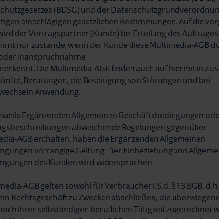
chutzgesetzes (BDSG) und der Datenschutzgrundverordnu
stigen einschlägigen gesetzlichen Bestimmungen. Auf die v
rd der Vertragspartner (Kunde) bei Erteilung des Auftrages
ommt nur zustande, wenn der Kunde diese Multimedia-AGB du
s oder Inanspruchnahme
anerkennt. Die Multimedia-AGB finden auch auf hiermit in 
ünfte, Beratungen, die Beseitigung von Störungen und bei
fwechseln Anwendung.
e jeweils Ergänzenden Allgemeinen Geschäftsbedingungen od
ungsbeschreibungen abweichende Regelungen gegenüber
edia-AGB enthalten, haben die Ergänzenden Allgemeinen
ngungen vorrangige Geltung. Der Einbeziehung von Allgeme
ngungen des Kunden wird widersprochen.
imedia-AGB gelten sowohl für Verbraucher i.S.d. § 13 BGB, d.h.
 ein Rechtsgeschäft zu Zwecken abschließen, die überwiegend
noch ihrer selbständigen beruflichen Tätigkeit zugerechnet 