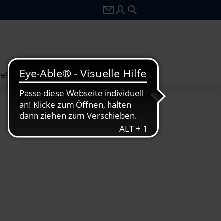
zu webmail.wilhelmtel.de
zu portal.wilhelmtel.de
Seitensuche
elles