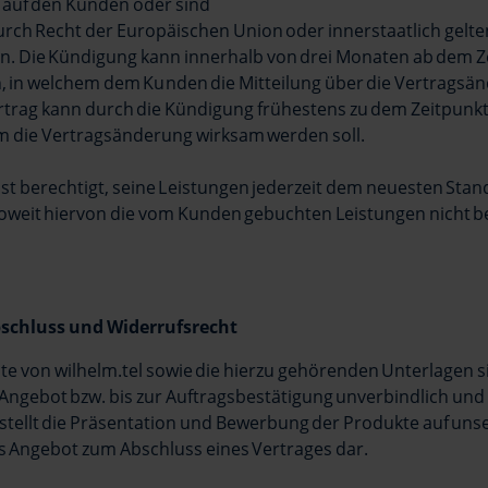
auf den Kunden oder sind
urch Recht der Europäischen Union oder innerstaatlich gelt
n. Die Kündigung kann innerhalb von drei Monaten ab dem Z
n, in welchem dem Kunden die Mitteilung über die Vertragsä
ertrag kann durch die Kündigung frühestens zu dem Zeitpunk
m die Vertragsänderung wirksam werden soll.
l ist berechtigt, seine Leistungen jederzeit dem neuesten Stan
oweit hiervon die vom Kunden gebuchten Leistungen nicht be
bschluss und Widerrufsrecht
ote von wilhelm.tel sowie die hierzu gehörenden Unterlagen s
Angebot bzw. bis zur Auftragsbestätigung unverbindlich und 
stellt die Präsentation und Bewerbung der Produkte auf uns
s Angebot zum Abschluss eines Vertrages dar.