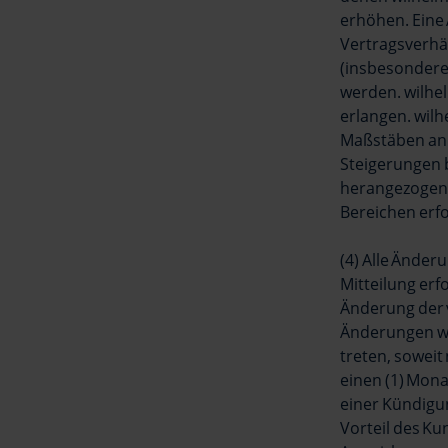
erhöhen. Eine
Vertragsverhä
(insbesondere 
werden. wilhel
erlangen. wil
Maßstäben an 
Steigerungen 
herangezogen, 
Bereichen erfo
(4) Alle Änder
Mitteilung erf
Änderung der 
Änderungen we
treten, soweit
einen (1) Mona
einer Kündigun
Vorteil des Ku