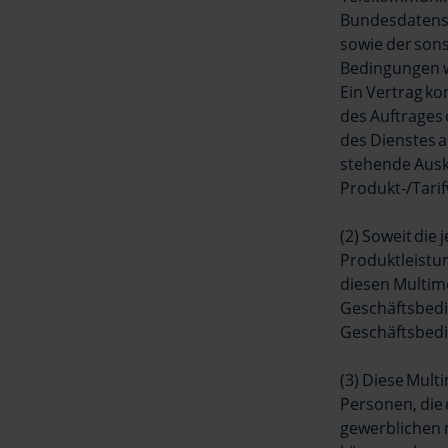
Bundesdatens
sowie der son
Bedingungen wi
Ein Vertrag k
des Auftrage
des Dienstes 
stehende Ausk
Produkt-/Tari
(2) Soweit di
Produktleist
diesen Multim
Geschäftsbedi
Geschäftsbedi
(3) Diese Mult
Personen, die
gewerblichen 