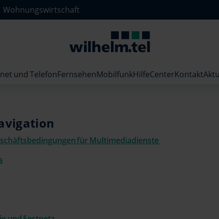
Wohnungswirtschaft
rnet und Telefon
Fernsehen
Mobilfunk
HilfeCenter
Kontakt
Aktu
avigation
schäftsbedingungen für Multimediadienste
s
ie und Festnetz