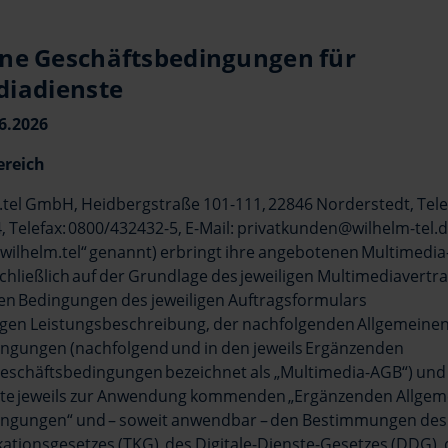
ne Geschäftsbedingungen für
diadienste
06.2026
ereich
m.tel GmbH, Heidbergstraße 101-111, 22846 Norderstedt, Tel
 Telefax: 0800/432432-5, E-Mail: privatkunden@wilhelm-tel.
wilhelm.tel“ genannt) erbringt ihre angebotenen Multimedia-
chließlich auf der Grundlage des jeweiligen Multimediavert
en Bedingungen des jeweiligen Auftragsformulars
ligen Leistungsbeschreibung, der nachfolgenden Allgemeine
ngungen (nachfolgend und in den jeweils Ergänzenden
eschäftsbedingungen bezeichnet als „Multimedia-AGB“) und 
ste jeweils zur Anwendung kommenden „Ergänzenden Allge
ngungen“ und – soweit anwendbar – den Bestimmungen des
tionsgesetzes (TKG), des Digitale-Dienste-Gesetzes (DDG), 