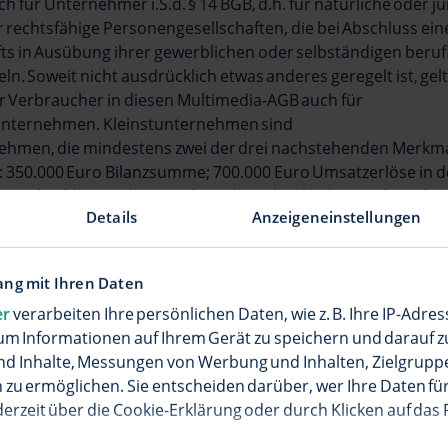
h für Unternehmer i.S.d. § 14 BGB, d.h. für natürliche oder ju
rechtsfähige Personengesellschaften, die bei Abschluss ein
ts in Ausübung ihrer gewerblichen oder selbständigen beruf
eln. Soweit nicht ausdrücklich etwas anderes geregelt ist, gel
r Verbraucher in diesen Multimedia-AGB auch für
tunternehmen. Kleinstunternehmen sind
ehmen, die mindestens zwei der drei nachstehenden Merkma
: 350.000 Euro Bilanzsumme; 700.000 Euro Umsatzerlöse in d
em Abschlussstichtag und im Jahresdurchschnitt zehn Arbe
Details
Anzeigeneinstellungen
ehmen sind solche, die mindestens zwei der drei nachstehe
reiten: 6.000.000 Euro Bilanzsumme; 12.000.000 Euro Umsatze
 vor dem Abschlussstichtag und im Jahresdurchschnitt fünfz
ng mit Ihren Daten
 Klein-/Kleinstunternehmen sind Organisationen ohne
er
verarbeiten Ihre persönlichen Daten, wie z. B. Ihre IP-Adres
gsabsicht gleichgestellt.
um Informationen auf Ihrem Gerät zu speichern und darauf z
nd Inhalte, Messungen von Werbung und Inhalten, Zielgrup
zu ermöglichen. Sie entscheiden darüber, wer Ihre Daten für
en Allgemeiner Geschäftsbedingungen und Leistungen
derzeit über die Cookie-Erklärung oder durch Klicken auf das
el kann den Vertrag mit dem Kunden und diese Multimedia-AG