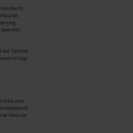
endes Recht
eitpunkt
nderung
t beendet
d der Technik
einträchtigt
ind bis zum
freibleibend.
erer Website