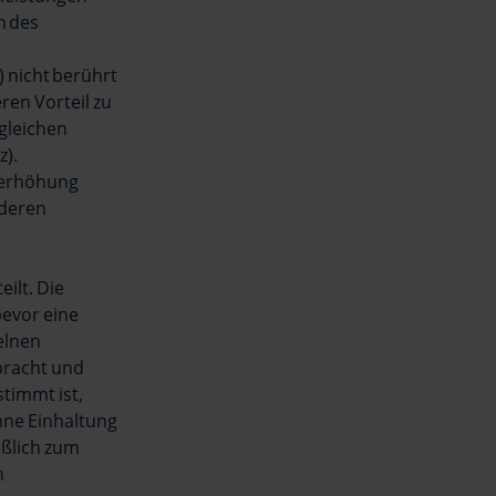
n des
 nicht berührt
ren Vorteil zu
gleichen
z).
iserhöhung
nderen
ilt. Die
bevor eine
elnen
bracht und
stimmt ist,
ohne Einhaltung
eßlich zum
n