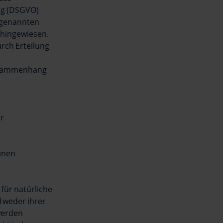
ng (DSGVO)
orgenannten
 hingewiesen.
rch Erteilung
Zusammenhang
er
inen
 für natürliche
 weder ihrer
werden