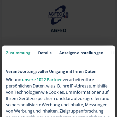
AGFEO
Zustimmung
Details
Anzeigeneinstellungen
Üb
Verantwortungsvoller Umgang mit Ihren Daten
bintec elmeg
Wir und
unsere 1022 Partner
verarbeiten Ihre
persönlichen Daten, wie z. B. Ihre IP-Adresse, mithilfe
von Technologien wie Cookies, um Informationen auf
Ihrem Gerät zu speichern und darauf zuzugreifen und
so personalisierte Werbung und Inhalte, Messungen
von Werbung und Inhalten, Zielgruppenforschung
autphone