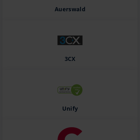
Auerswald
3CX
Unify