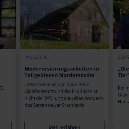
29.06.2026
06.0
Modernisierungsarbeiten in
„Die
Teilgebieten Norderstedts
Tür“
Unser Anspruch an das eigene
Relli
D.
Glasfasernetz und die Produkte ist
Glasf
nicht die Erfüllung aktueller, sondern
Haus
das Setzen neuer Standards.
Mehr erfahren