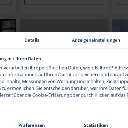
Details
Anzeigeneinstellungen
ng mit Ihren Daten
er
verarbeiten Ihre persönlichen Daten, wie z. B. Ihre IP-Adres
um Informationen auf Ihrem Gerät zu speichern und darauf z
05.01.2026
17.1
nd Inhalte, Messungen von Werbung und Inhalten, Zielgrup
zu ermöglichen. Sie entscheiden darüber, wer Ihre Daten für
m
TIVEE zum 31.12.2025
Mod
eingestellt
im 
derzeit über die Cookie-Erklärung oder durch Klicken auf das
Um di
unser
gen
Der kostenlose Internet-Streaming-
en wir auch gerne:
verbe
e
Dienst TIVEE wurde zum 31.12.2025
e geografische Lage erfassen, welche bis auf einige Meter g
umfa
Präferenzen
Statistiken