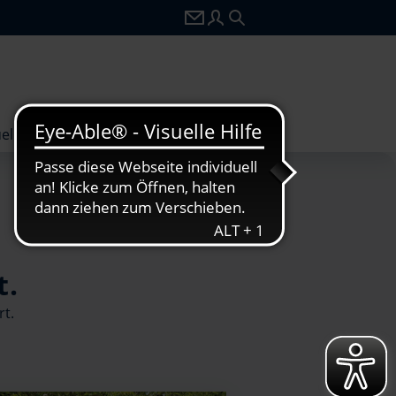
zu webmail.wilhelmtel.de
zu portal.wilhelmtel.de
Seitensuche
elles
t.
rt.