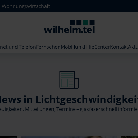
Wohnungswirtschaft
rnet und Telefon
Fernsehen
Mobilfunk
HilfeCenter
Kontakt
Aktu
ews in Lichtgeschwindigkei
uigkeiten, Mitteilungen, Termine – glasfaserschnell informie