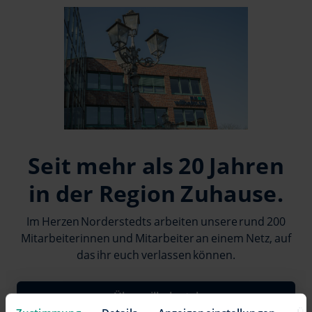
Seit mehr als 20 Jahren
in der Region Zuhause.
Im Herzen Norderstedts arbeiten unsere rund 200
Mitarbeiterinnen und Mitarbeiter an einem Netz, auf
das ihr euch verlassen können.
Über wilhelm.tel