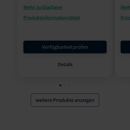
Mehr zu Glasfaser
Mehr
Produktinformationsblatt
Pro
Verfügbarkeit prüfen
Details
weitere Produkte anzeigen