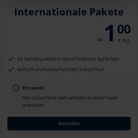
an unsere Partner für soziale Medien, Werbung und
Analysen weiter. Unsere Partner führen diese
Internationale Pakete
Informationen möglicherweise mit weiteren Daten
1
zusammen, die Sie ihnen bereitgestellt haben oder die
00
sie im Rahmen Ihrer Nutzung der Dienste gesammelt
haben.
24 Senderpakete in verschiedenen Sprachen
einfach und umkompliziert zubuchbar
Hinweis
Nur zubuchbar zum wilhelm.tv smart oder
premium.
Bestellen