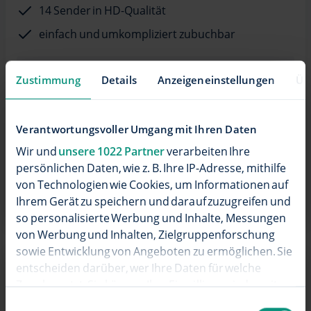
14 Sender in HD-Qualität
einfach und umkompliziert zubuchbar
Hinweis
Zustimmung
Details
Anzeigeneinstellungen
Üb
Nur zubuchbar zum wilhelm.tv smart oder
premium.
Verantwortungsvoller Umgang mit Ihren Daten
Wir und
unsere 1022 Partner
verarbeiten Ihre
Bestellen
persönlichen Daten, wie z. B. Ihre IP-Adresse, mithilfe
von Technologien wie Cookies, um Informationen auf
Details
Ihrem Gerät zu speichern und darauf zuzugreifen und
so personalisierte Werbung und Inhalte, Messungen
von Werbung und Inhalten, Zielgruppenforschung
sowie Entwicklung von Angeboten zu ermöglichen. Sie
entscheiden darüber, wer Ihre Daten für welche
PayTV-Paket: Family
Zwecke nutzt. Sie können Ihre Einwilligung jederzeit
über die Cookie-Erklärung oder durch Klicken auf das
Einwilligungsauswahl