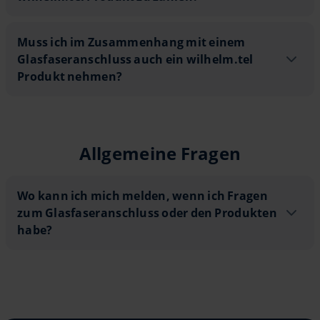
5
Muss ich im Zusammenhang mit einem 
Muss ich im Zusammenhang mit einem
Glasfaseranschluss auch ein wilhelm.tel
Produkt nehmen?
31
Allgemeine Fragen
8
5
Wo kann ich mich melden, wenn ich Fr
Wo kann ich mich melden, wenn ich Fragen
zum Glasfaseranschluss oder den Produkten
habe?
7
0800 432432 4