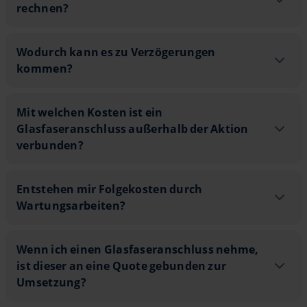
rechnen?
Wodurch kann es zu Verzögerungen k
Wodurch kann es zu Verzögerungen
9
kommen?
21
Mit welchen Kosten ist ein Glasfasera
Mit welchen Kosten ist ein
6
Glasfaseranschluss außerhalb der Aktion
verbunden?
Entstehen mir Folgekosten durch Wart
Entstehen mir Folgekosten durch
Wartungsarbeiten?
9
Wenn ich einen Glasfaseranschluss ne
Wenn ich einen Glasfaseranschluss nehme,
ist dieser an eine Quote gebunden zur
Umsetzung?
6