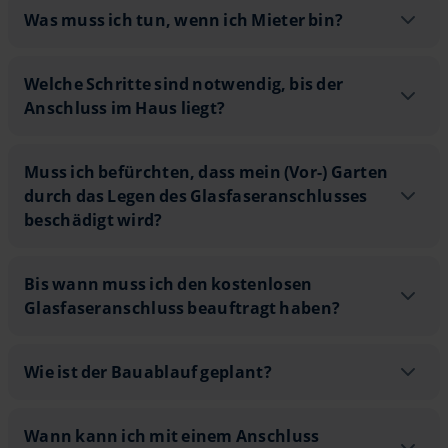
Was muss ich tun, wenn ich Mieter bin
Was muss ich tun, wenn ich Mieter bin?
Welche Schritte sind notwendig, bis d
Welche Schritte sind notwendig, bis der
Anschluss im Haus liegt?
Muss ich befürchten, dass mein (Vor-)
Muss ich befürchten, dass mein (Vor-) Garten
durch das Legen des Glasfaseranschlusses
beschädigt wird?
6
Bis wann muss ich den kostenlosen Gla
Bis wann muss ich den kostenlosen
Glasfaseranschluss beauftragt haben?
Wie ist der Bauablauf geplant? - aufk
Wie ist der Bauablauf geplant?
Wann kann ich mit einem Anschluss re
7
8
Wann kann ich mit einem Anschluss