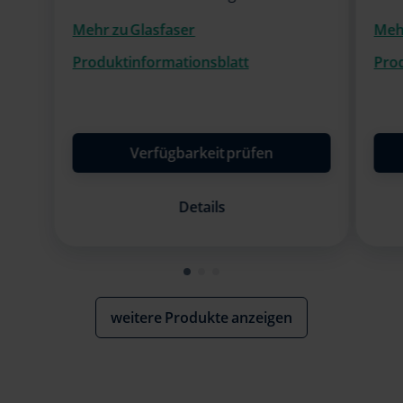
Mehr zu Glasfaser
Mehr
Produktinformationsblatt
Pro
Verfügbarkeit prüfen
Details
weitere Produkte anzeigen