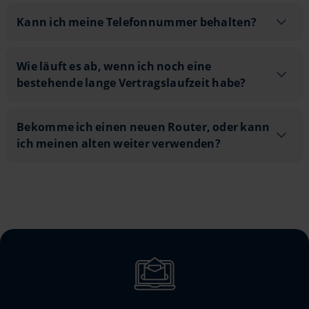
Kann ich meine Telefonnummer behalt
Kann ich meine Telefonnummer behalten?
9
Wie läuft es ab, wenn ich noch eine be
Wie läuft es ab, wenn ich noch eine
bestehende lange Vertragslaufzeit habe?
11
20
Bekomme ich einen neuen Router, oder
Bekomme ich einen neuen Router, oder kann
ich meinen alten weiter verwenden?
10
12
23