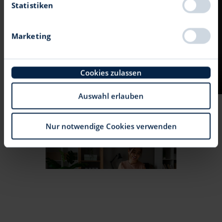
können
Statistiken
Ihr Gerät durch aktives Scannen nach
bestimmten Merkmalen (Fingerprinting)
Marketing
identifizieren
Erfahren Sie mehr darüber, wie Ihre persönlichen
Daten verarbeitet werden, und legen Sie Ihre
Cookies zulassen
Präferenzen im
Abschnitt Einzelheiten
fest.
Auswahl erlauben
Wir verwenden Cookies, um Inhalte und Anzeigen zu
personalisieren, Funktionen für soziale Medien
anbieten zu können und die Zugriffe auf unsere
Nur notwendige Cookies verwenden
Website zu analysieren. Außerdem geben wir
Informationen zu Ihrer Verwendung unserer Website
an unsere Partner für soziale Medien, Werbung und
Analysen weiter. Unsere Partner führen diese
Informationen möglicherweise mit weiteren Daten
zusammen, die Sie ihnen bereitgestellt haben oder die
sie im Rahmen Ihrer Nutzung der Dienste gesammelt
haben.