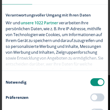
Leitung vom Straßenrand zum Haus
Verantwortungsvoller Umgang mit Ihren Daten
verlegen (meist unterirdisch).
Wir und
unsere 1022 Partner
verarbeiten Ihre
persönlichen Daten, wie z. B. Ihre IP-Adresse, mithilfe
Glasfaser einziehen und am
von Technologien wie Cookies, um Informationen auf
Netzabschlussgerät anschließen.
Ihrem Gerät zu speichern und darauf zuzugreifen und
so personalisierte Werbung und Inhalte, Messungen
von Werbung und Inhalten, Zielgruppenforschung
sowie Entwicklung von Angeboten zu ermöglichen. Sie
entscheiden darüber, wer Ihre Daten für welche
Step by step - so wird Glasfaser eingebaut:
Zwecke nutzt. Sie können Ihre Einwilligung jederzeit
über die Cookie-Erklärung oder durch Klicken auf das
Einwilligungsauswahl
Privacy Trigger Symbol ändern oder widerrufen
Notwendig
Wenn Sie es erlauben, würden wir auch gerne:
Präferenzen
Informationen über Ihre geografische Lage
erfassen, welche bis auf einige Meter genau sein