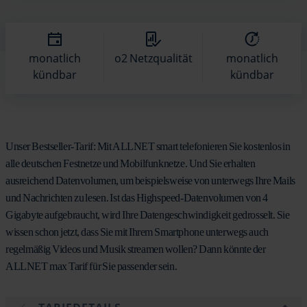
monatlich
o2 Netzqualität
monatlich
kündbar
kündbar
Unser Bestseller-Tarif: Mit ALLNET smart telefonieren Sie kostenlos in
alle deutschen Festnetze und Mobilfunknetze. Und Sie erhalten
ausreichend Datenvolumen, um beispielsweise von unterwegs Ihre Mails
und Nachrichten zu lesen. Ist das Highspeed-Datenvolumen von 4
Gigabyte aufgebraucht, wird Ihre Datengeschwindigkeit gedrosselt. Sie
wissen schon jetzt, dass Sie mit Ihrem Smartphone unterwegs auch
regelmäßig Videos und Musik streamen wollen? Dann könnte der
ALLNET max Tarif für Sie passender sein.