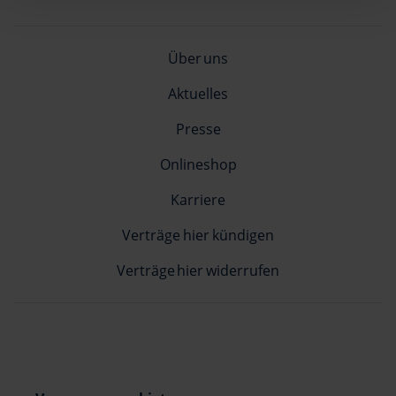
Informationen möglicherweise mit weiteren Daten
zusammen, die Sie ihnen bereitgestellt haben oder die
sie im Rahmen Ihrer Nutzung der Dienste gesammelt
Über uns
haben.
Aktuelles
Presse
Onlineshop
Karriere
Verträge hier kündigen
Verträge hier widerrufen