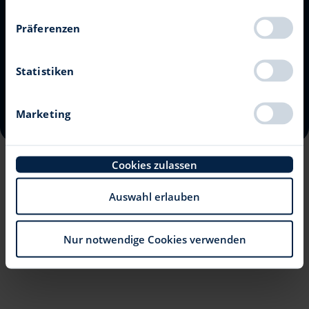
Wenn Sie es erlauben, würden wir auch gerne:
Präferenzen
Informationen über Ihre geografische Lage
Erhaltet wertvolle Insights zu Produkten und digitalen
erfassen, welche bis auf einige Meter genau sein
Themen. Kostenlos und jederzeit kündbar.
können
Statistiken
Ihr Gerät durch aktives Scannen nach
bestimmten Merkmalen (Fingerprinting)
Newsletter abonnieren
Marketing
identifizieren
Erfahren Sie mehr darüber, wie Ihre persönlichen
Daten verarbeitet werden, und legen Sie Ihre
Cookies zulassen
Präferenzen im
Abschnitt Einzelheiten
fest.
Auswahl erlauben
Wir verwenden Cookies, um Inhalte und Anzeigen zu
personalisieren, Funktionen für soziale Medien
anbieten zu können und die Zugriffe auf unsere
Nur notwendige Cookies verwenden
Website zu analysieren. Außerdem geben wir
Informationen zu Ihrer Verwendung unserer Website
an unsere Partner für soziale Medien, Werbung und
Analysen weiter. Unsere Partner führen diese