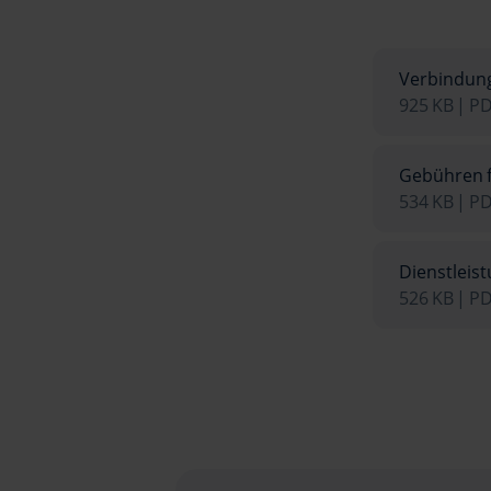
Verbindung
925 KB | P
Gebühren 
534 KB | P
Dienstleis
526 KB | P