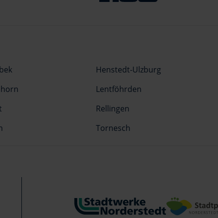
rbek
Henstedt-Ulzburg
shorn
Lentföhrden
t
Rellingen
m
Tornesch