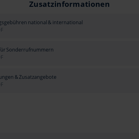
Zusatzinformationen
sgebühren national & international
DF
für Sonderrufnummern
DF
tungen & Zusatzangebote
DF