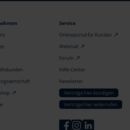
nehmen
Service
ns
Onlineportal für Kunden
es
Webmail
Forum
ftskunden
Hilfe-Center
gswirtschaft
Newsletter
shop
Verträge hier kündigen
re
Verträge hier widerrufen