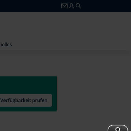
zu webmail.wilhelmtel.de
zu portal.wilhelmtel.de
Seitensuche
uelles
Verfügbarkeit prüfen