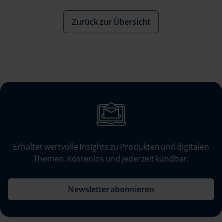
Informationen möglicherweise mit weiteren Daten
zusammen, die Sie ihnen bereitgestellt haben oder die
Zurück zur Übersicht
sie im Rahmen Ihrer Nutzung der Dienste gesammelt
haben.
Erhaltet wertvolle Insights zu Produkten und digitalen
Themen. Kostenlos und jederzeit kündbar.
Newsletter abonnieren