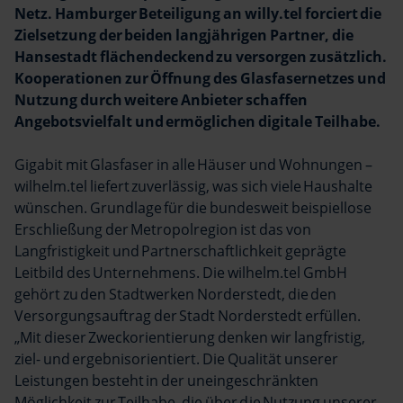
Netz. Hamburger Beteiligung an willy.tel forciert die
Zielsetzung der beiden langjährigen Partner, die
Hansestadt flächendeckend zu versorgen zusätzlich.
Kooperationen zur Öffnung des Glasfasernetzes und
Nutzung durch weitere Anbieter schaffen
Angebotsvielfalt und ermöglichen digitale Teilhabe.
Gigabit mit Glasfaser in alle Häuser und Wohnungen –
wilhelm.tel liefert zuverlässig, was sich viele Haushalte
wünschen. Grundlage für die bundesweit beispiellose
Erschließung der Metropolregion ist das von
Langfristigkeit und Partnerschaftlichkeit geprägte
Leitbild des Unternehmens. Die wilhelm.tel GmbH
gehört zu den Stadtwerken Norderstedt, die den
Versorgungsauftrag der Stadt Norderstedt erfüllen.
„Mit dieser Zweckorientierung denken wir langfristig,
ziel- und ergebnisorientiert. Die Qualität unserer
Leistungen besteht in der uneingeschränkten
Möglichkeit zur Teilhabe, die über die Nutzung unserer