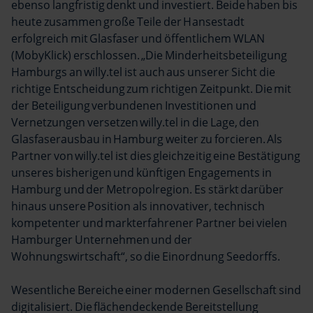
ebenso langfristig denkt und investiert. Beide haben bis
heute zusammen große Teile der Hansestadt
erfolgreich mit Glasfaser und öffentlichem WLAN
(MobyKlick) erschlossen. „Die Minderheitsbeteiligung
Hamburgs an willy.tel ist auch aus unserer Sicht die
richtige Entscheidung zum richtigen Zeitpunkt. Die mit
der Beteiligung verbundenen Investitionen und
Vernetzungen versetzen willy.tel in die Lage, den
Glasfaserausbau in Hamburg weiter zu forcieren. Als
Partner von willy.tel ist dies gleichzeitig eine Bestätigung
unseres bisherigen und künftigen Engagements in
Hamburg und der Metropolregion. Es stärkt darüber
hinaus unsere Position als innovativer, technisch
kompetenter und markterfahrener Partner bei vielen
Hamburger Unternehmen und der
Wohnungswirtschaft“, so die Einordnung Seedorffs.
Wesentliche Bereiche einer modernen Gesellschaft sind
digitalisiert. Die flächendeckende Bereitstellung