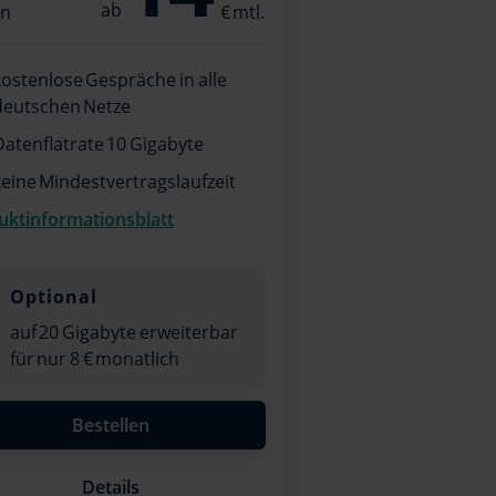
en
kostenlose Gespräche in alle
deutschen Netze
Datenflatrate 10 Gigabyte
keine Mindestvertragslaufzeit
uktinformationsblatt
Optional
auf 20 Gigabyte erweiterbar
für nur 8 € monatlich
Bestellen
Details