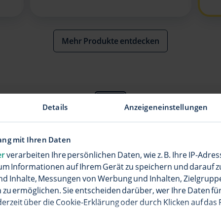
Mehr Produkte entdecken
Details
Anzeigeneinstellungen
Alles von T bis V
ng mit Ihren Daten
uer TV Basispaket für hochauflösendes Home-Entertainmen
er
verarbeiten Ihre persönlichen Daten, wie z. B. Ihre IP-Adres
um Informationen auf Ihrem Gerät zu speichern und darauf z
nd Inhalte, Messungen von Werbung und Inhalten, Zielgrup
TV Basispaket
zu ermöglichen. Sie entscheiden darüber, wer Ihre Daten für
derzeit über die Cookie-Erklärung oder durch Klicken auf das