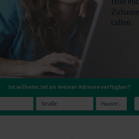
Holt euc
Zuhause:
callen.
Ist wilhelm.tel an meiner Adresse verfügbar?