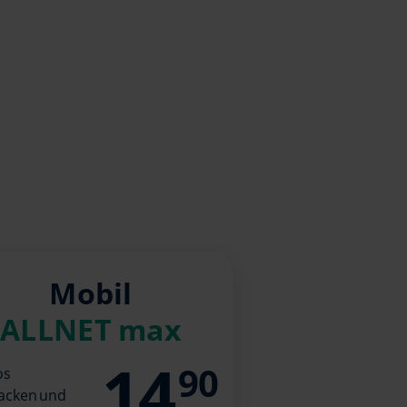
Mobil
ALLNET max
14
90
os
acken und