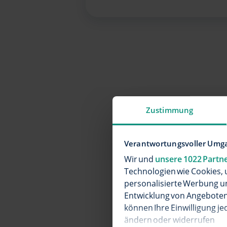
Zustimmung
Verantwortungsvoller Umga
E
Wir und
unsere 1022 Partn
Technologien wie Cookies, 
personalisierte Werbung u
Entwicklung von Angeboten 
können Ihre Einwilligung je
ändern oder widerrufen