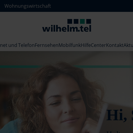
Wohnungswirtschaft
rnet und Telefon
Fernsehen
Mobilfunk
HilfeCenter
Kontakt
Aktu
Hi,