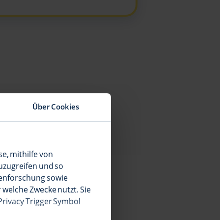
Über Cookies
t.
se, mithilfe von
uzugreifen und so
penforschung sowie
 welche Zwecke nutzt. Sie
 Privacy Trigger Symbol