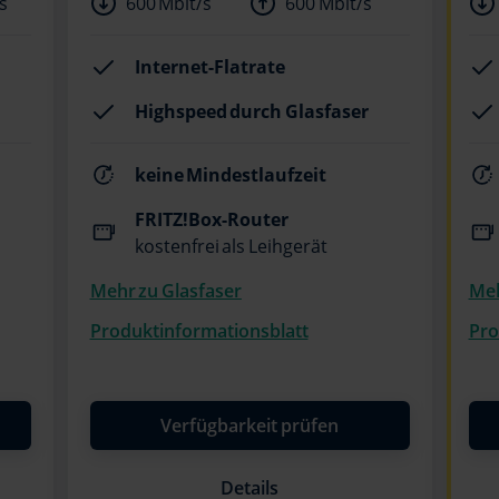
s
600 Mbit/s
600 Mbit/s
Internet-Flatrate
Highspeed durch Glasfaser
keine Mindestlaufzeit
FRITZ!Box-Router
kostenfrei als Leihgerät
Mehr zu Glasfaser
Meh
Produktinformationsblatt
Pro
Verfügbarkeit prüfen
Details