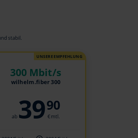
nd stabil.
UNSERE EMPFEHLUNG
300 Mbit/s
wilhelm.fiber 300
39
90