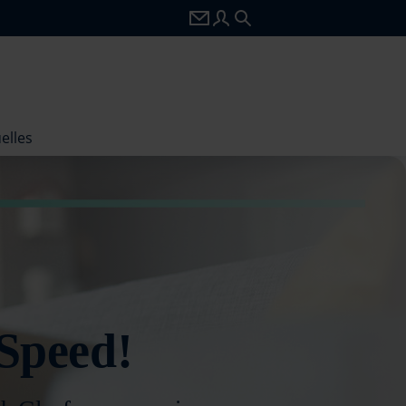
zu webmail.wilhelmtel.de
zu portal.wilhelmtel.de
Seitensuche
elles
 Speed!