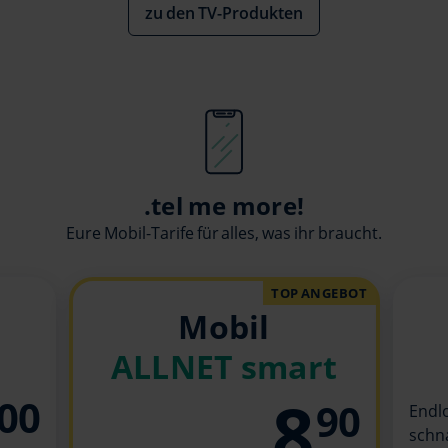
zu den TV-Produkten
.tel me more!
Eure Mobil-Tarife für alles, was ihr braucht.
TOP ANGEBOT
Mobil
ALLNET smart
8
00
90
Endl
schn