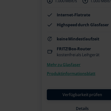
1.000 Mbit/s
1.000 Mbit/
Internet-Flatrate
Highspeed durch Glasfaser
keine Mindestlaufzeit
FRITZ!Box-Router
kostenfrei als Leihgerät
Mehr zu Glasfaser
Produktinformationsblatt
Verfügbarkeit prüfen
Details